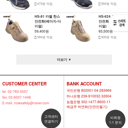
473원 적립
594원 적립
HS-81 카멜 한스
HS-624 샌드 한스
안전화(베이지-다
안전화(베이지-다
이얼)
이얼)
59,400원
93,500원
594원 적립
935원 적립
더보기 ▼
CUSTOMER CENTER
BANK ACCOUNT
국민은행 802001-04-283969
tel. 02-783-5557
하나은행 239-910032-32604
fax. 02-6007-1448
농협은행 302-1477-8600-11
E-mail. nowsafety@naver.com
예금주 박연화(안전만들기)
고객센터
비회원
연결하기
1:1 문의