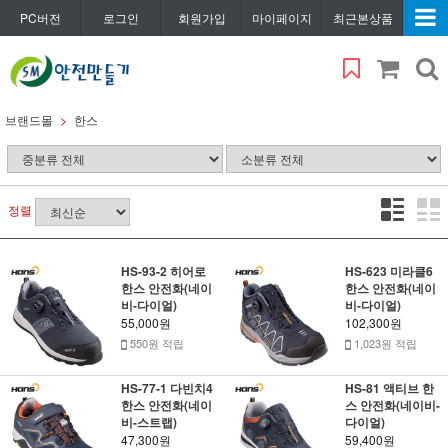
PC버전
로그인
회원가입
마이페이지
최근본상품
브랜드몰
한스
정렬
HS-93-2 히어로
HS-623 미라클6
한스 안전화(네이
한스 안전화(네이
비-다이얼)
비-다이얼)
55,000원
102,300원
550원 적립
1,023원 적립
HS-77-1 다빈치4
HS-81 액티브 한
한스 안전화(네이
스 안전화(네이비-
비-스트랩)
다이얼)
47,300원
59,400원