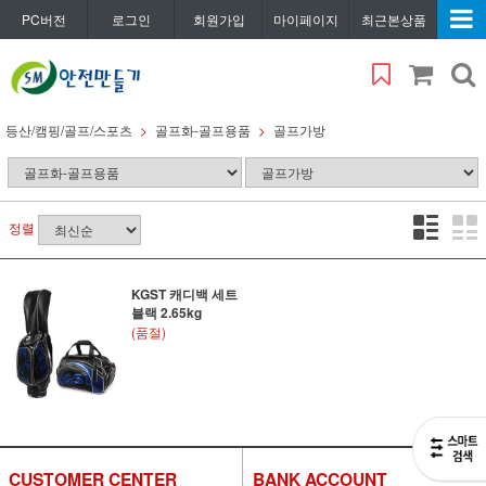
PC버전
로그인
회원가입
마이페이지
최근본상품
등산/캠핑/골프/스포츠
골프화-골프용품
골프가방
정렬
KGST 캐디백 세트
블랙 2.65kg
(품절)
CUSTOMER CENTER
BANK ACCOUNT