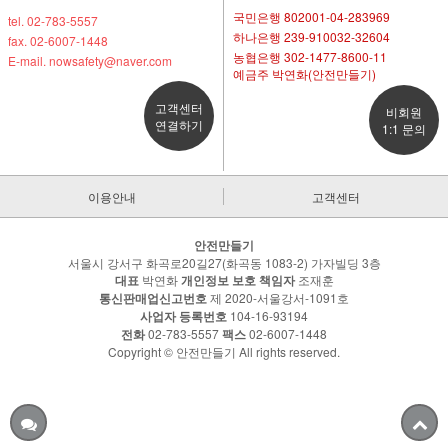
국민은행 802001-04-283969
tel. 02-783-5557
하나은행 239-910032-32604
fax. 02-6007-1448
농협은행 302-1477-8600-11
E-mail. nowsafety@naver.com
예금주 박연화(안전만들기)
고객센터
비회원
연결하기
1:1 문의
이용안내
고객센터
안전만들기
서울시 강서구 화곡로20길27(화곡동 1083-2) 가자빌딩 3층
대표
박연화
개인정보 보호 책임자
조재훈
통신판매업신고번호
제 2020-서울강서-1091호
사업자 등록번호
104-16-93194
전화
02-783-5557
팩스
02-6007-1448
Copyright © 안전만들기 All rights reserved.