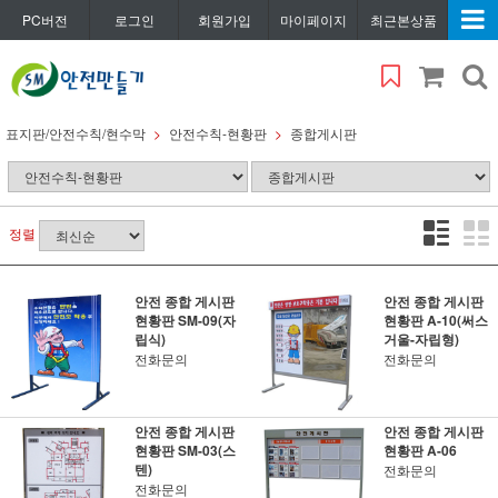
PC버전
로그인
회원가입
마이페이지
최근본상품
표지판/안전수칙/현수막
안전수칙-현황판
종합게시판
정렬
안전 종합 게시판
안전 종합 게시판
현황판 SM-09(자
현황판 A-10(써스
립식)
거울-자립형)
전화문의
전화문의
안전 종합 게시판
안전 종합 게시판
현황판 SM-03(스
현황판 A-06
텐)
전화문의
전화문의