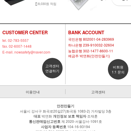
8,030원 적립
CUSTOMER CENTER
BANK ACCOUNT
국민은행 802001-04-283969
tel. 02-783-5557
하나은행 239-910032-32604
fax. 02-6007-1448
농협은행 302-1477-8600-11
E-mail. nowsafety@naver.com
예금주 박연화(안전만들기)
고객센터
비회원
연결하기
1:1 문의
이용안내
고객센터
안전만들기
서울시 강서구 화곡로20길27(화곡동 1083-2) 가자빌딩 3층
대표
박연화
개인정보 보호 책임자
조재훈
통신판매업신고번호
제 2020-서울강서-1091호
사업자 등록번호
104-16-93194