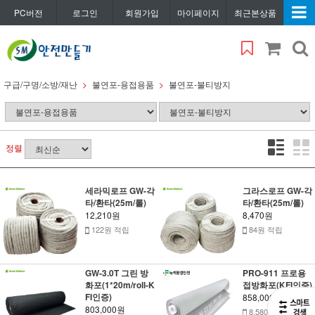
PC버전
로그인
회원가입
마이페이지
최근본상품
구급/구명/소방/재난
불연포-용접용품
불연포-불티방지
정렬
세라믹로프 GW-각
그라스로프 GW-각
타/환타(25m/롤)
타/환타(25m/롤)
12,210원
8,470원
122원 적립
84원 적립
GW-3.0T 그린 방
PRO-911 프로용
화포(1*20m/roll-K
접방화포(KFI인증)
FI인증)
858,000원
803,000원
8,580원 적립