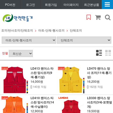
PC버전
로그인
회원가입
마이페이지
최근본상품
조끼/반사조끼/단체조끼
마트-단체-행사조끼
단체조끼
정렬
LD413 랜더스 타
LD470 랜더스 망
스란 망사조끼(9
사 조끼(11색-통기
색-통기성)
성)
14,000원
16,200원
140원 적립
162원 적립
LD410 랜더스 타
LD330 랜더스 망
스란 망사조끼(14
사조끼(3색-포켓덮
색-수납용이)
개)
12,900원
19,500원