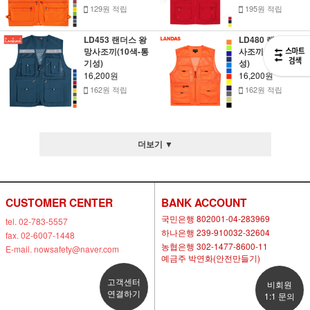
129원 적립
195원 적립
LD453 랜더스 왕
LD480 랜더스 망
망사조끼(10색-통
사조끼(12색-통기
기성)
성)
16,200원
16,200원
162원 적립
162원 적립
더보기 ▼
CUSTOMER CENTER
BANK ACCOUNT
국민은행 802001-04-283969
tel. 02-783-5557
하나은행 239-910032-32604
fax. 02-6007-1448
농협은행 302-1477-8600-11
E-mail. nowsafety@naver.com
예금주 박연화(안전만들기)
고객센터
비회원
연결하기
1:1 문의