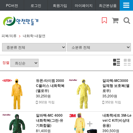
PC버전
로그인
회원가입
마이페이지
최근본상품
피복/의류
내화학-내절연
정렬
듀폰-타이켐 2000
알파텍-MC3000
C플러스 내화학복
일체형 보호복(옐
(옐로우)
로우)
30,250원
35,200원
302원 적립
352원 적립
알파텍-MC 4000
내화학세트 3M-Le
내화학복(그린-유
vel C KIT(비상대
기화합물)
응용)
81,400원
390,500원