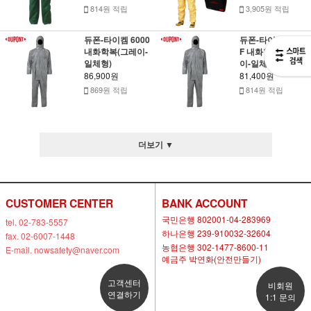
814원 적립
3,905원 적립
듀폰-타이켐 6000
듀폰-타이켐6000
내화학복(그레이-
F 내화학복(그레
일체형)
이-일체형)
86,900원
81,400원
869원 적립
814원 적립
더보기 ▼
CUSTOMER CENTER
BANK ACCOUNT
국민은행 802001-04-283969
tel. 02-783-5557
하나은행 239-910032-32604
fax. 02-6007-1448
농협은행 302-1477-8600-11
E-mail. nowsafety@naver.com
예금주 박연화(안전만들기)
고객센터
비회원
연결하기
1:1 문의