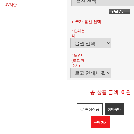
UV차단
+ 추가 옵션 선택
* 인쇄선
택
* 도안비
(로고 자
수시)
총 상품 금액
0
원
관심상품
장바구니
구매하기