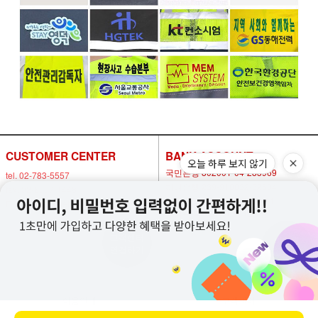
CUSTOMER CENTER
BANK ACCOUNT
오늘 하루 보지 않기
국민은행 802001-04-283969
tel. 02-783-5557
하나은행 239-910032-32604
fax. 02-6007-1448
농협은행 302-1477-8600-11
E-mail. nowsafety@naver.com
예금주 박연화(안전만들기)
고객센터
비회원
연결하기
1:1 문의
이용안내
고객센터