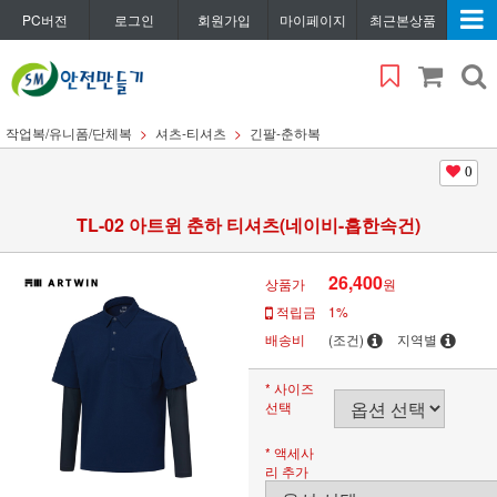
PC버전
로그인
회원가입
마이페이지
최근본상품
작업복/유니폼/단체복
셔츠-티셔츠
긴팔-춘하복
0
TL-02 아트윈 춘하 티셔츠(네이비-흡한속건)
26,400
상품가
원
적립금
1%
배송비
(조건)
지역별
* 사이즈
선택
* 액세사
리 추가