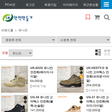
PC버전
로그인
회원가입
마이페이지
최근본상품
브랜드몰
유니칸
정렬
UK-602D 유니칸
UK-HESTY-D 유
안전화(베이지-다
니칸 고어텍스 안
이얼)
전화(브라운-다이
얼)
64,000원
204,000원
640원 적립
2,040원 적립
UG-38 유니칸 고
UG-31 유니칸 고
어텍스 안전화(블
어텍스 안전화(베
랙-논슬립)
이지-다이얼)
141,000원
132,000원