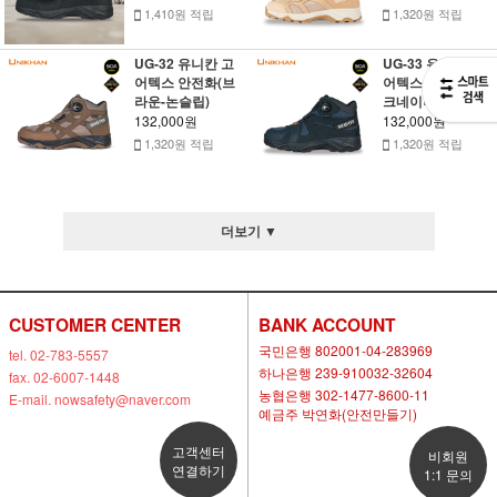
1,410원 적립
1,320원 적립
UG-32 유니칸 고
UG-33 유니칸 고
어텍스 안전화(브
어텍스 안전화(다
라운-논슬립)
크네이비-다이얼)
132,000원
132,000원
1,320원 적립
1,320원 적립
더보기 ▼
CUSTOMER CENTER
BANK ACCOUNT
국민은행 802001-04-283969
tel. 02-783-5557
하나은행 239-910032-32604
fax. 02-6007-1448
농협은행 302-1477-8600-11
E-mail. nowsafety@naver.com
예금주 박연화(안전만들기)
고객센터
비회원
연결하기
1:1 문의