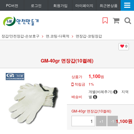
PC버전
로그인
회원가입
마이페이지
최근본상품
장갑/안전장갑-손보호구
면.코팅-다목적
면장갑-코팅장갑
0
GM-40gr 면장갑(10켤레)
1,100
상품가
원
적립금
1%
개별(비례추가)
지역
배송비
별
GM-40gr 면장갑(10켤레)
1,100
원
+1
-1