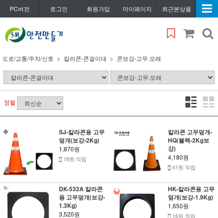
PC버전
로그인
회원가입
마이페이지
최근본상품
도로/교통/주차/신호
칼라콘-콘걸이대
콘보강-고무.모래
정렬
SJ-칼라콘용 고무
칼라콘 고무덮개-
덮개(보강-2Kg)
HQ(블랙-2Kg보
강)
1,870원
4,180원
18원 적립
41원 적립
DK-532A 칼라콘
HK-칼라콘용 고무
용 고무덮개(보강-
덮개(보강-1.9Kg)
1.3Kg)
1,650원
3,520원
16원 적립