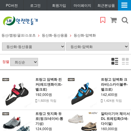
PC버전
로그인
회원가입
마이페이지
최근본상품
등산/캠핑/골프/스포츠
등산화-등산용품
등산화-암벽화
정렬
트랑고 암벽화 컨
트랑고 암벽화 크
커(레드앤화이트-
라비(스카이블루-
벨크로)
벨크로)
192,000원
142,400원
1,920원 적립
1,424원 적립
트랑고 릿지화 듀
알타이기어 체이서
로(핑크/네이비-통
DL 트레킹화(3색-
기성)
다이얼)
124,000원
160,000원