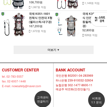
106,700원
1,149원 적립
1,067원 적립
국제 K051-1601
국제 K351-1 전체
전체식 안전대 X형
식 안전대(싱글.자
(엘라스틱-대구경)
동릴케브라-대구
경)
167,200원
52,800원
1,672원 적립
528원 적립
더보기 ▼
CUSTOMER CENTER
BANK ACCOUNT
국민은행 802001-04-283969
tel. 02-783-5557
하나은행 239-910032-32604
fax. 02-6007-1448
농협은행 302-1477-8600-11
E-mail. nowsafety@naver.com
예금주 박연화(안전만들기)
고객센터
비회원
연결하기
1:1 문의