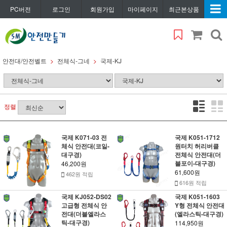
PC버전
로그인
회원가입
마이페이지
최근본상품
안전대/안전벨트
전체식-그네
국제-KJ
정렬
국제 K071-03 전
국제 K051-1712
체식 안전대(코일-
원터치 허리버클
대구경)
전체식 안전대(더
블포이-대구경)
46,200원
61,600원
462원 적립
616원 적립
국제 KJ052-DS02
국제 K051-1603
고급형 전체식 안
Y형 전체식 안전대
전대(더블엘라스
(엘라스틱-대구경)
틱-대구경)
114,950원