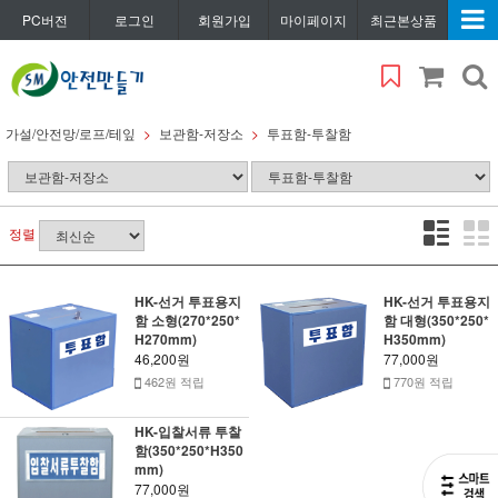
PC버전
로그인
회원가입
마이페이지
최근본상품
가설/안전망/로프/테잎
보관함-저장소
투표함-투찰함
정렬
HK-선거 투표용지
HK-선거 투표용지
함 소형(270*250*
함 대형(350*250*
H270mm)
H350mm)
46,200원
77,000원
462원 적립
770원 적립
HK-입찰서류 투찰
함(350*250*H350
mm)
77,000원