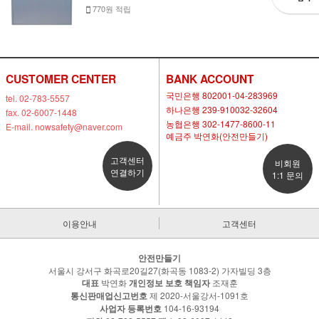
770원 적립
CUSTOMER CENTER
BANK ACCOUNT
국민은행 802001-04-283969
tel. 02-783-5557
하나은행 239-910032-32604
fax. 02-6007-1448
농협은행 302-1477-8600-11
E-mail. nowsafety@naver.com
예금주 박연화(안전만들기)
고객센터
비회원
연결하기
1:1 문의
이용안내
고객센터
안전만들기
서울시 강서구 화곡로20길27(화곡동 1083-2) 가자빌딩 3층
대표
박연화
개인정보 보호 책임자
조재훈
통신판매업신고번호
제 2020-서울강서-1091호
사업자 등록번호
104-16-93194