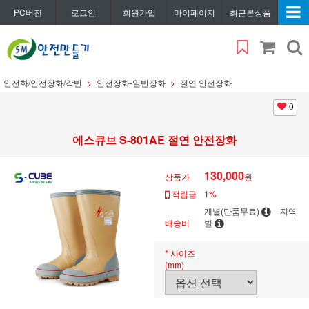
PC버전
로그인
회원가입
마이페이지
최근본상품
안전화/안전장화/각반
안전장화-일반장화
절연 안전장화
0
에스큐브 S-801AE 절연 안전장화
130,000
상품가
원
적립금
1%
개별(단품무료)
지역
배송비
별
* 사이즈
(mm)