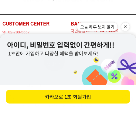
CUSTOMER CENTER
BANK ACCOUNT
오늘 하루 보지 않기
국민은행 802001-04-283969
tel. 02-783-5557
하나은행 239-910032-32604
fax. 02-6007-1448
농협은행 302-1477-8600-11
E-mail. nowsafety@naver.com
예금주 박연화(안전만들기)
고객센터
비회원
연결하기
1:1 문의
이용안내
고객센터
카카오로
1초 회원가입
안전만들기
서울시 강서구 화곡로20길27(화곡동 1083-2) 가자빌딩 3층
대표
박연화
개인정보 보호 책임자
조재훈
통신판매업신고번호
제 2020-서울강서-1091호
사업자 등록번호
104-16-93194
전화
02-783-5557
팩스
02-6007-1448
Copyright © 안전만들기 All rights reserved.