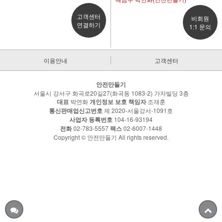
고객센터
비회원
연결하기
1:1 문의
이용안내
고객센터
안전만들기
서울시 강서구 화곡로20길27(화곡동 1083-2) 가자빌딩 3층
대표
박연화
개인정보 보호 책임자
조재훈
통신판매업신고번호
제 2020-서울강서-1091호
사업자 등록번호
104-16-93194
전화
02-783-5557
팩스
02-6007-1448
Copyright © 안전만들기 All rights reserved.