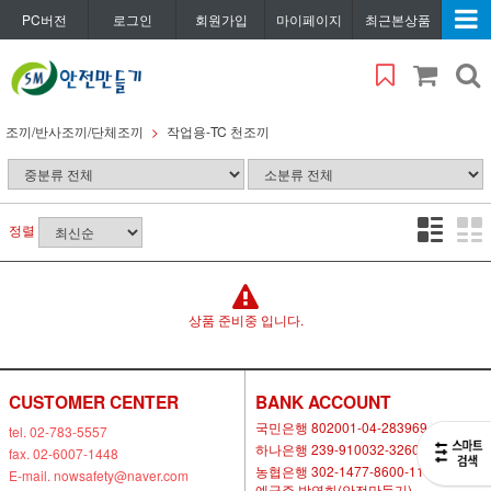
PC버전
로그인
회원가입
마이페이지
최근본상품
조끼/반사조끼/단체조끼
작업용-TC 천조끼
정렬
상품 준비중 입니다.
CUSTOMER CENTER
BANK ACCOUNT
국민은행 802001-04-283969
tel. 02-783-5557
하나은행 239-910032-32604
fax. 02-6007-1448
농협은행 302-1477-8600-11
E-mail. nowsafety@naver.com
예금주 박연화(안전만들기)