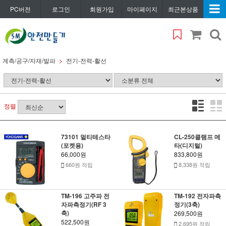
PC버전
로그인
회원가입
마이페이지
최근본상품
계측/공구/자재/발파
전기-전력-활선
정렬
73101 멀티테스타
CL-250클램프 메
(포켓용)
타(디지털)
66,000원
833,800원
660원 적립
8,338원 적립
TM-196 고주파 전
TM-192 전자파측
자파측정기(RF 3
정기(3축)
축)
269,500원
522,500원
2,695원 적립