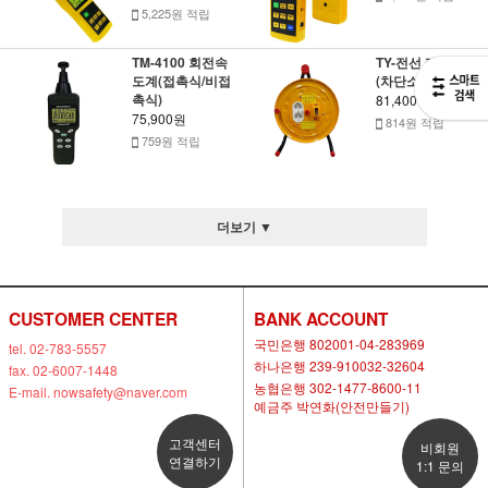
5,225원 적립
TM-4100 회전속
TY-전선 케이블릴
도계(접촉식/비접
(차단소형-노랑)
촉식)
81,400원
75,900원
814원 적립
759원 적립
더보기 ▼
CUSTOMER CENTER
BANK ACCOUNT
국민은행 802001-04-283969
tel. 02-783-5557
하나은행 239-910032-32604
fax. 02-6007-1448
농협은행 302-1477-8600-11
E-mail. nowsafety@naver.com
예금주 박연화(안전만들기)
고객센터
비회원
연결하기
1:1 문의