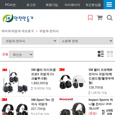
PC버전
로그인
회원가입
마이페이지
최근본상품
귀마개/귀덮개-귀보호구
귀덮개-전자식
정렬
3M-펠터 라이트콤
3M 펠터 프로텍III
프로3 귀덮개 (다
전자식 귀덮개(헤
크블루-3종)
드밴드형/헬멧부착
형)
1,892,000원
128,700원
18,920원 적립
1,287원 적립
3M-Sport Tac 전
Impact Sports 하
자식 귀덮개
니웰 전자식 귀덮
개(사격)
227,700원
(품절)
2,277원 적립