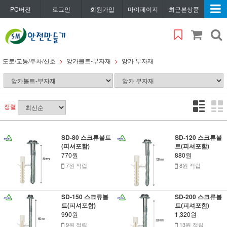
PC버전
로그인
회원가입
마이페이지
최근본상품
도로/교통/주차/신호
앙카볼트-부자재
앙카 부자재
정렬
SD-80 스크류볼트
SD-120 스크류볼
(피셔포함)
트(피셔포함)
770원
880원
7원 적립
8원 적립
SD-150 스크류볼
SD-200 스크류볼
트(피셔포함)
트(피셔포함)
990원
1,320원
9원 적립
13원 적립