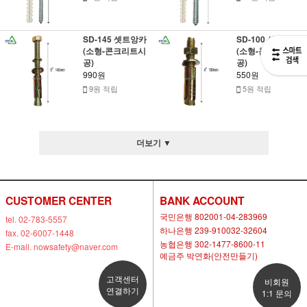
SD-145 셋트앙카
SD-100 셋트앙카
(소형-콘크리트시
(소형-콘크리트시
공)
공)
990원
550원
9원 적립
5원 적립
더보기 ▼
CUSTOMER CENTER
BANK ACCOUNT
국민은행 802001-04-283969
tel. 02-783-5557
하나은행 239-910032-32604
fax. 02-6007-1448
농협은행 302-1477-8600-11
E-mail. nowsafety@naver.com
예금주 박연화(안전만들기)
고객센터
비회원
연결하기
1:1 문의