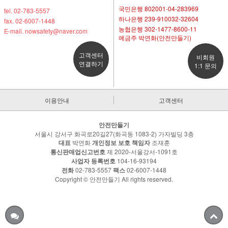
국민은행 802001-04-283969
tel. 02-783-5557
하나은행 239-910032-32604
fax. 02-6007-1448
농협은행 302-1477-8600-11
E-mail. nowsafety@naver.com
예금주 박연화(안전만들기)
고객센터
비회원
연결하기
1:1 문의
이용안내
고객센터
안전만들기
서울시 강서구 화곡로20길27(화곡동 1083-2) 가자빌딩 3층
대표
박연화
개인정보 보호 책임자
조재훈
통신판매업신고번호
제 2020-서울강서-1091호
사업자 등록번호
104-16-93194
전화
02-783-5557
팩스
02-6007-1448
Copyright © 안전만들기 All rights reserved.