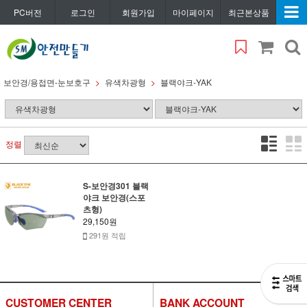
PC버전
로그인
회원가입
마이페이지
최근본상품
보안경/용접면-눈보호구
유색차광형
블랙야크-YAK
정렬
S-보안경301 블랙
야크 보안경(스포
츠형)
29,150원
291원 적립
CUSTOMER CENTER
BANK ACCOUNT