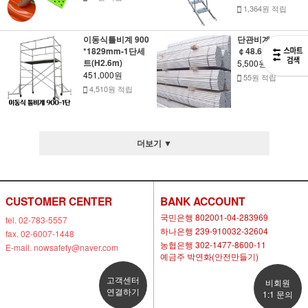
1,364원 적립
이동식틀비계 900
단관비계 파이프-
*1829mm-1단세
￠48.6mm(백관)
트(H2.6m)
5,500원
451,000원
55원 적립
4,510원 적립
더보기 ▼
CUSTOMER CENTER
BANK ACCOUNT
국민은행 802001-04-283969
tel. 02-783-5557
하나은행 239-910032-32604
fax. 02-6007-1448
농협은행 302-1477-8600-11
E-mail. nowsafety@naver.com
예금주 박연화(안전만들기)
고객센터
비회원
연결하기
1:1 문의