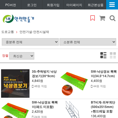
PC버전
로그인
회원가입
마이페이지
최근본상품
도로교통
안전가설-안전시설재
정렬
3S-추락방지 낙상
SW-낙상경보 뽁뽁
경보기(20*9cm)
이(34.5*14.7cm)
4,840원
4,400원
48원 적립
44원 적립
SW-낙상경보 뽁뽁
BT비계-외부계단
이(패드 미포함)
(500x2515mm)
+핸드레일 포함
2,420원
136,400원
24원 적립