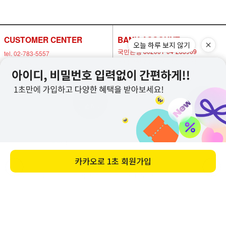
CUSTOMER CENTER
BANK ACCOUNT
오늘 하루 보지 않기
국민은행 802001-04-283969
tel. 02-783-5557
하나은행 239-910032-32604
fax. 02-6007-1448
농협은행 302-1477-8600-11
E-mail. nowsafety@naver.com
예금주 박연화(안전만들기)
고객센터
비회원
연결하기
1:1 문의
이용안내
고객센터
카카오로
1초 회원가입
안전만들기
서울시 강서구 화곡로20길27(화곡동 1083-2) 가자빌딩 3층
대표
박연화
개인정보 보호 책임자
조재훈
통신판매업신고번호
제 2020-서울강서-1091호
사업자 등록번호
104-16-93194
전화
02-783-5557
팩스
02-6007-1448
Copyright © 안전만들기 All rights reserved.