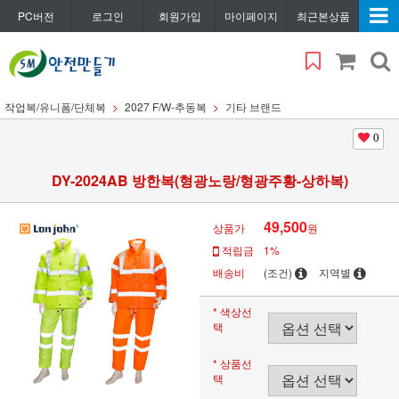
PC버전
로그인
회원가입
마이페이지
최근본상품
작업복/유니폼/단체복
2027 F/W-추동복
기타 브랜드
0
DY-2024AB 방한복(형광노랑/형광주황-상하복)
49,500
상품가
원
적립금
1%
배송비
(조건)
지역별
* 색상선
택
* 상품선
택